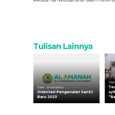
kekuatan dan keistiqamahan dalam menempuh
Tulisan Lainnya
Ole
Ter
Oleh : amanahbu
Orientasi Pengenalan Santri
syi
Baru 2023
“B