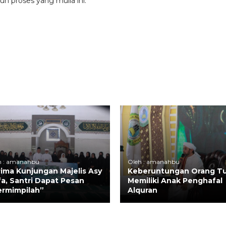
 proses yang mulia ini.
h : amanahbu
Oleh : amanahbu
ima Kunjungan Majelis Asy
Keberuntungan Orang Tu
fa, Santri Dapat Pesan
Memiliki Anak Penghafal
ermimpilah”
Alquran