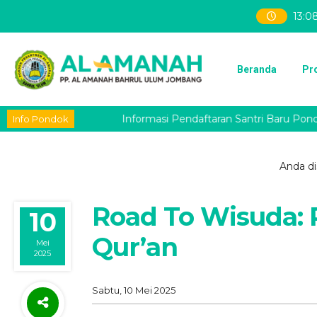
13
:
0
Beranda
Pro
Informasi Pendaftaran Santri Baru Pondok
Info Pondok
Anda dis
Road To Wisuda:
10
Qur’an
Mei
2025
Sabtu, 10 Mei 2025