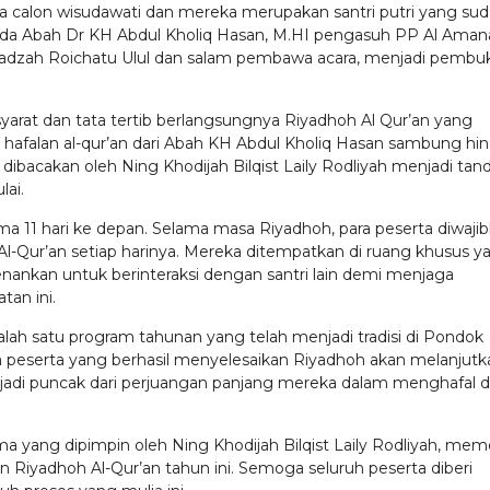
erta calon wisudawati dan mereka merupakan santri putri yang su
ada Abah Dr KH Abdul Kholiq Hasan, M.HI pengasuh PP Al Aman
Ustadzah Roichatu Ulul dan salam pembawa acara, menjadi pembu
yarat dan tata tertib berlangsungnya Riyadhoh Al Qur’an yang
hafalan al-qur’an dari Abah KH Abdul Kholiq Hasan sambung hi
acakan oleh Ning Khodijah Bilqist Laily Rodliyah menjadi tan
lai.
ma 11 hari ke depan. Selama masa Riyadhoh, para peserta diwaji
-Qur’an setiap harinya. Mereka ditempatkan di ruang khusus y
kenankan untuk berinteraksi dengan santri lain demi menjaga
tan ini.
alah satu program tahunan yang telah menjadi tradisi di Pondok
a peserta yang berhasil menyelesaikan Riyadhoh akan melanjutk
njadi puncak dari perjuangan panjang mereka dalam menghafal 
 yang dipimpin oleh Ning Khodijah Bilqist Laily Rodliyah, me
 Riyadhoh Al-Qur’an tahun ini. Semoga seluruh peserta diberi