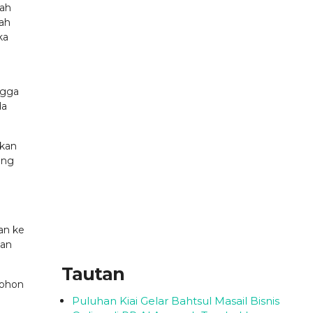
dah
ah
ka
ngga
da
bkan
ang
an ke
dan
Tautan
mohon
Puluhan Kiai Gelar Bahtsul Masail Bisnis