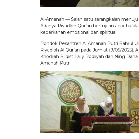
Al-Amanah — Salah satu serangkaian menuju w
Adanya Riyadloh Qur’an bertujuan agar hafalan
keberkahan emosional dan spiritual.
Pondok Pesantren Al Amanah Putri Bahrul
Riyadloh Al Qur’an pada Jum’at (9/05/2025). A
Khodijah Bilqist Laily Rodliyah dan Ning Da
Amanah Putri.