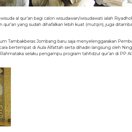
isuda al qur’an bagi calon wisudawan/wisudawati ialah Riyadho
 qur’an yang sudah dihafalkan lebih kuat (
mutqin
), juga ditamb
 Ulum Tambakberas Jombang baru saja menyelenggarakan Pemb
cara bertempat di Aula Alfattah serta dihadiri langsung oleh Ning
na Rahmataka selaku pengampu program tahfidzul qur’an di PP Al