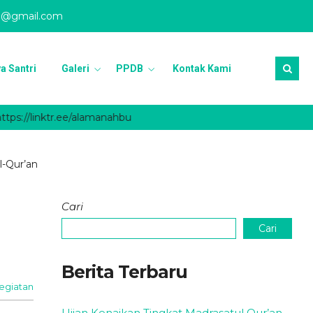
m@gmail.com
a Santri
Galeri
PPDB
Kontak Kami
//linktr.ee/alamanahbu
-Qur’an
Cari
Cari
Berita Terbaru
egiatan
Ujian Kenaikan Tingkat Madrasatul Qur’an