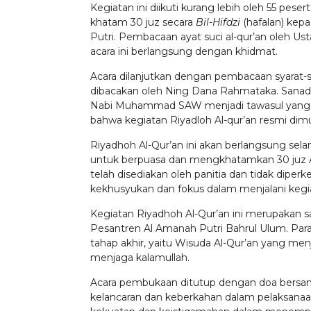
Kegiatan ini diikuti kurang lebih oleh 55 pes
khatam 30 juz secara
Bil-Hifdzi
(hafalan) kep
Putri. Pembacaan ayat suci al-qur’an oleh 
acara ini berlangsung dengan khidmat.
Acara dilanjutkan dengan pembacaan syarat-s
dibacakan oleh Ning Dana Rahmataka. Sanad 
Nabi Muhammad SAW menjadi tawasul yang dib
bahwa kegiatan Riyadloh Al-qur’an resmi dimu
Riyadhoh Al-Qur’an ini akan berlangsung sela
untuk berpuasa dan mengkhatamkan 30 juz Al
telah disediakan oleh panitia dan tidak diper
kekhusyukan dan fokus dalam menjalani kegia
Kegiatan Riyadhoh Al-Qur’an ini merupakan s
Pesantren Al Amanah Putri Bahrul Ulum. Par
tahap akhir, yaitu Wisuda Al-Qur’an yang me
menjaga kalamullah.
Acara pembukaan ditutup dengan doa bersama
kelancaran dan keberkahan dalam pelaksanaan