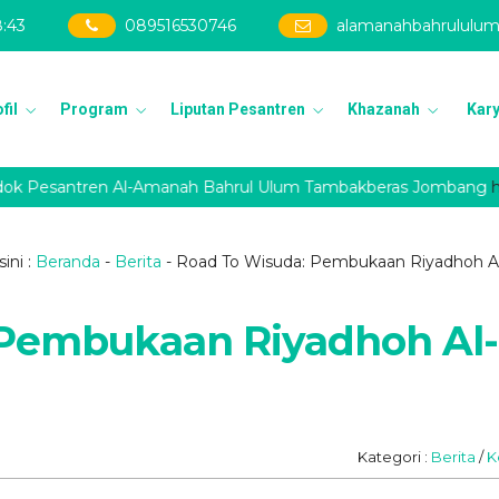
8
:
44
089516530746
alamanahbahrululu
fil
Program
Liputan Pesantren
Khazanah
Kary
 Pesantren Al-Amanah Bahrul Ulum Tambakberas Jombang
https:
ini :
Beranda
-
Berita
-
Road To Wisuda: Pembukaan Riyadhoh Al
 Pembukaan Riyadhoh Al-
Kategori :
Berita
/
K