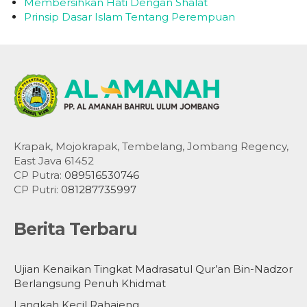
Membersihkan Hati Dengan Shalat
Prinsip Dasar Islam Tentang Perempuan
Krapak, Mojokrapak, Tembelang, Jombang Regency,
East Java 61452
CP Putra:
089516530746
CP Putri:
081287735997
Berita Terbaru
Ujian Kenaikan Tingkat Madrasatul Qur’an Bin-Nadzor
Berlangsung Penuh Khidmat
Langkah Kecil Rahajeng