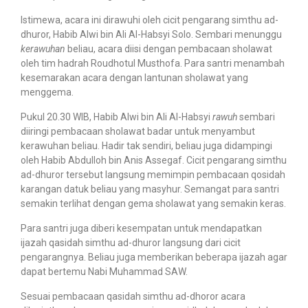
Istimewa, acara ini dirawuhi oleh cicit pengarang simthu ad-
dhuror, Habib Alwi bin Ali Al-Habsyi Solo. Sembari menunggu
kerawuhan
beliau, acara diisi dengan pembacaan sholawat
oleh tim hadrah Roudhotul Musthofa. Para santri menambah
kesemarakan acara dengan lantunan sholawat yang
menggema.
Pukul 20.30 WIB, Habib Alwi bin Ali Al-Habsyi
rawuh
sembari
diiringi pembacaan sholawat badar untuk menyambut
kerawuhan beliau. Hadir tak sendiri, beliau juga didampingi
oleh Habib Abdulloh bin Anis Assegaf. Cicit pengarang simthu
ad-dhuror tersebut langsung memimpin pembacaan qosidah
karangan datuk beliau yang masyhur. Semangat para santri
semakin terlihat dengan gema sholawat yang semakin keras.
Para santri juga diberi kesempatan untuk mendapatkan
ijazah qasidah simthu ad-dhuror langsung dari cicit
pengarangnya. Beliau juga memberikan beberapa ijazah agar
dapat bertemu Nabi Muhammad SAW.
Sesuai pembacaan qasidah simthu ad-dhoror acara